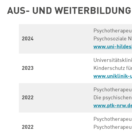
AUS- UND WEITERBILDUNG
Psychotherape
2024
Psychosoziale No
www.uni-hildesh
Universitätsklin
2023
Kinderschutz fü
www.uniklinik-
Psychotherape
2022
Die psychischen
www.ptk-nrw.d
Psychotherape
2022
Psychotherapeu