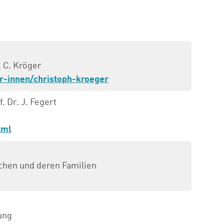
. C. Kröger
or-innen/christoph-kroeger
. Dr. J. Fegert
tml
chen und deren Familien
ung