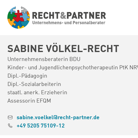
Direkt
zum
Inhalt
SABINE VÖLKEL-RECHT
Unternehmensberaterin BDU
Kinder- und Jugendlichenpsychotherapeutin PtK N
Dipl.-Pädagogin
Dipl.-Sozialarbeiterin
staatl. anerk. Erzieherin
Assessorin EFQM
sabine.voelkel@recht-partner.de
+49 5205 75109-12