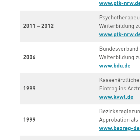
www.ptk-nrw.d
Psychotherape
2011 – 2012
Weiterbildung z
www.ptk-nrw.d
Bundesverband 
2006
Weiterbildung z
www.bdu.de
Kassenärztliche
1999
Eintrag ins Arzt
www.kvwl.de
Bezirksregieru
1999
Approbation als
www.bezreg-de