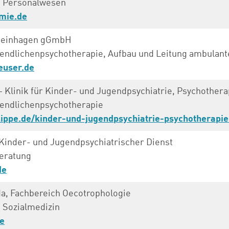
e Personalwesen
mie.de
teinhagen gGmbH
endlichenpsychotherapie, Aufbau und Leitung ambulant
euser.de
– Klinik für Kinder- und Jugendpsychiatrie, Psychother
gendlichenpsychotherapie
ippe.de/kinder-und-jugendpsychiatrie-psychotherapi
, Kinder- und Jugendpsychiatrischer Dienst
eratung
de
a, Fachbereich Oecotrophologie
 Sozialmedizin
e