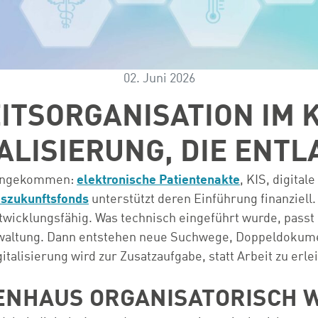
02. Juni 2026
EITSORGANISATION IM
TALISIERUNG, DIE ENTL
t angekommen:
elektronische Patientenakte
, KIS, digita
szukunftsfonds
unterstützt deren Einführung finanziell
twicklungsfähig. Was technisch eingeführt wurde, passt o
rwaltung. Dann entstehen neue Suchwege, Doppeldokumen
alisierung wird zur Zusatzaufgabe, statt Arbeit zu erle
KENHAUS ORGANISATORISCH