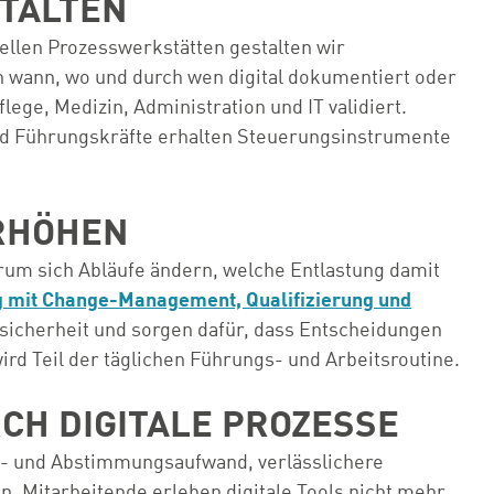
STALTEN
nellen Prozesswerkstätten gestalten wir
on wann, wo und durch wen digital dokumentiert oder
ege, Medizin, Administration und IT validiert.
nd Führungskräfte erhalten Steuerungsinstrumente
ERHÖHEN
arum sich Abläufe ändern, welche Entlastung damit
g mit Change-Management, Qualifizierung und
gssicherheit und sorgen dafür, dass Entscheidungen
ird Teil der täglichen Führungs- und Arbeitsroutine.
CH DIGITALE PROZESSE
uch- und Abstimmungsaufwand, verlässlichere
Mitarbeitende erleben digitale Tools nicht mehr