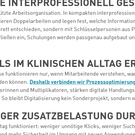
SE INTERPROFESSIONELL GE
tützte Arbeitsorganisation. In kompakten interprofessio
zieren Doppelarbeiten und legen fest, welche Informati
rett entschieden, sondern mit Schlüsselpersonen aus Pfl
fließen ein, Schulungen werden passgenau aufgebaut u
LS IM KLINISCHEN ALLTAG 
sse funktionieren nur, wenn Mitarbeitende verstehen, w
nden können.
Deshalb verbinden wir Prozessoptimierun
atorinnen und Multiplikatoren, stärken digitale Handlun
So bleibt Digitalisierung kein Sonderprojekt, sondern w
IGER ZUSATZBELASTUNG DUR
Alltag funktioniert: weniger unnötige Klicks, weniger S
nd mehr Sicherheit im Umgang mit neuen Anwendungen. 